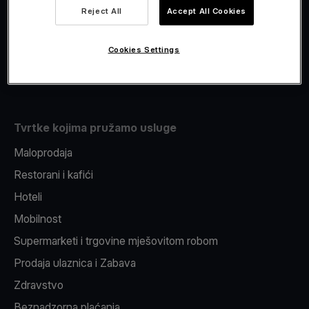
Viva.com Account
Reject All
Accept All Cookies
Fiskalizacija
Izdavanje
Cookies Settings
Pos uređaj
Tvrtke kojima pružamo usluge
Maloprodaja
Restorani i kafići
Hoteli
Mobilnost
Supermarketi i trgovine mješovitom robom
Prodaja ulaznica i Zabava
Zdravstvo
Beznadzorna plaćanja