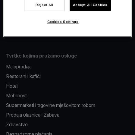
Viva.com Account
Reject All
Accept All Cookies
Fiskalizacija
Izdavanje
Cookies Settings
Pos uređaj
Tvrtke kojima pružamo usluge
Maloprodaja
Restorani i kafići
Hoteli
Mobilnost
Supermarketi i trgovine mješovitom robom
Prodaja ulaznica i Zabava
Zdravstvo
Beznadzorna plaćanja