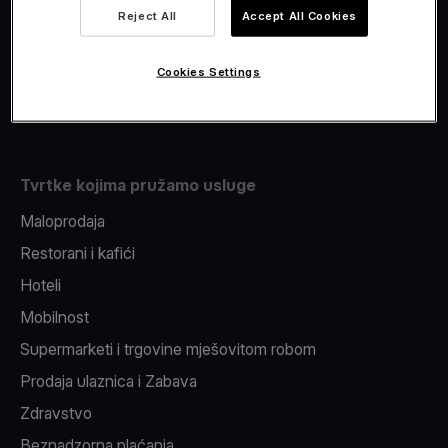
Viva.com Account
Reject All
Accept All Cookies
Fiskalizacija
Izdavanje
Cookies Settings
Pos uređaj
Tvrtke kojima pružamo usluge
Maloprodaja
Restorani i kafići
Hoteli
Mobilnost
Supermarketi i trgovine mješovitom robom
Prodaja ulaznica i Zabava
Zdravstvo
Beznadzorna plaćanja