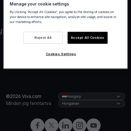
Manage your cookie settings
By clicking “Accept All Cookies”, you agree to the storing of cookies on
your device to enhance site navigation, analyze site usage, and assist in
our marketing efforts.
Reject All
Accept All Cookies
Cookies Settings
©2026 Viva.com
Hungary
Minden jog fenntartva
Hungarian
Facebook
Twitter
LinkedIn
Instagram
YouTube