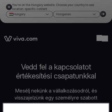
You're on the Hungary website. Choose your country to see
location-specific content
Hungary
Hungarian
Link to the homepage
Ope
Vedd fel a kapcsolatot
értékesítési csapatunkkal
Mesélj nekünk a vállalkozásodról, és
visszajelzünk egy személyre szabott
megoldással, amely megfelel az
igényeidnek.