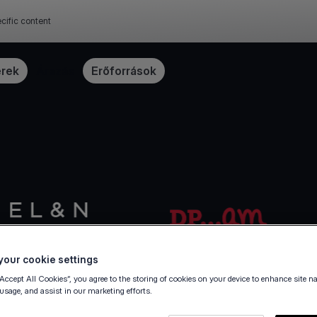
cific content
erek
Árazás
Erőforrások
our cookie settings
“Accept All Cookies”, you agree to the storing of cookies on your device to enhance site n
 usage, and assist in our marketing efforts.