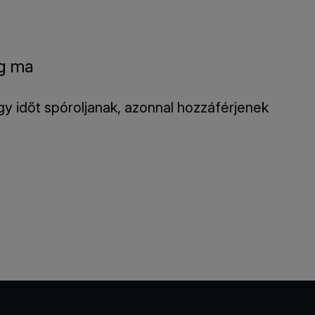
ég ma
gy időt spóroljanak, azonnal hozzáférjenek