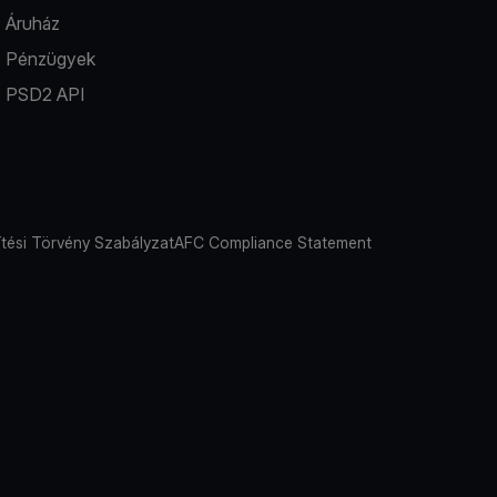
Áruház
Pénzügyek
PSD2 API
tési Törvény Szabályzat
AFC Compliance Statement