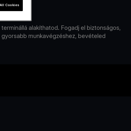
All Cookies
va.com
rminállá alakíthatod. Fogadj el biztonságos,
et a gyorsabb munkavégzéshez, bevételed