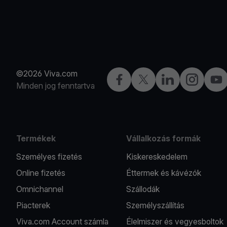
©2026 Viva.com
Facebook
Twitter
LinkedIn
Instagram
You
Minden jog fenntartva
Termékek
Vállalkozás formák
Személyes fizetés
Kiskereskedelem
Online fizetés
Éttermek és kávézók
Omnichannel
Szállodák
Piacterek
Személyszállítás
Viva.com Account számla
Élelmiszer és vegyesboltok