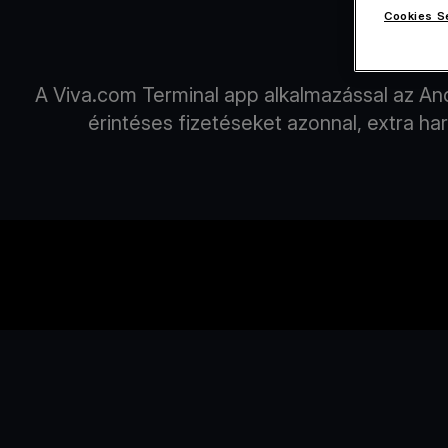
Cookies S
Fogad
A Viva.com Terminal app alkalmazással az An
érintéses fizetéseket azonnal, extra h