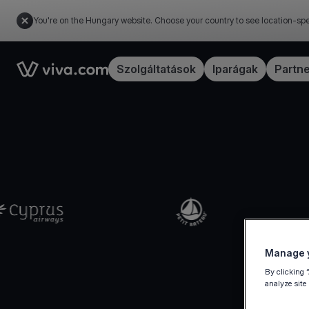
You're on the Hungary website. Choose your country to see location-spe
Link to the homepage
Szolgáltatások
Iparágak
Partn
Manage y
By clicking 
analyze site