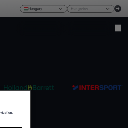
Hungary
Hungarian
Fiók létrehozása
Jelentkezzen be
avigation,