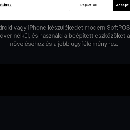
ettings
Reject All
Accept 
j el kártyás fizetéseket a telefonodon a Vi
droid vagy iPhone készülékedet modern SoftPOS te
ardver nélkül, és használd a beépített eszközök
növeléséhez és a jobb ügyfélélményhez.