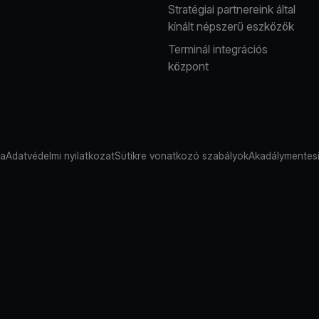
Stratégiai partnereink által
kínált népszerű eszközök
Terminál integrációs
központ
sa
Adatvédelmi nyilatkozat
Sütikre vonatkozó szabályok
Akadálymentesí