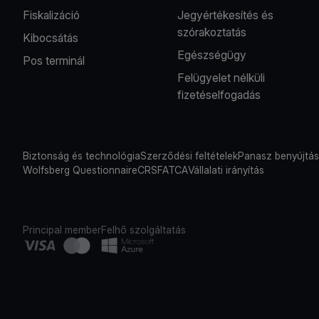
Fiskalizáció
Jegyértékesítés és
szórakoztatás
Kibocsátás
Egészségügy
Pos terminál
Felügyelet nélküli
fizetéselfogadás
Biztonság és technológia
Szerződési feltételek
Panasz benyújtá
Wolfsberg Questionnaire
CRS
FATCA
Vállalati irányítás
Principal member
Felhő szolgáltatás