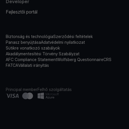
Developer
Fejlesztői portál
Biztonság és technológia
Szerződési feltételek
Panasz benyújtása
Adatvédelmi nyilatkozat
Sütikre vonatkozó szabályok
Akadálymentesítési Törvény Szabályzat
AFC Compliance Statement
Wolfsberg Questionnaire
CRS
FATCA
Vállalati irányítás
Principal member
Felhő szolgáltatás