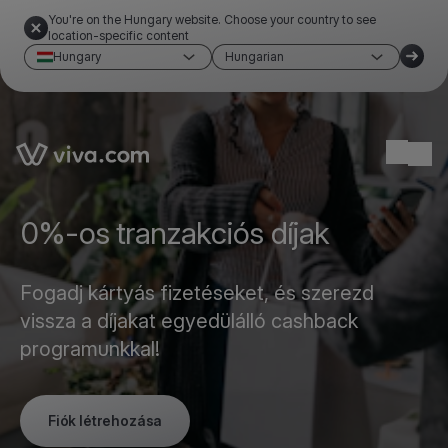
You're on the Hungary website. Choose your country to see
location-specific content
Hungary
Hungarian
Link to the homepage
Ope
0%-os tranzakciós díjak
Fogadj kártyás fizetéseket, és szerezd
vissza a díjakat egyedülálló cashback
programunkkal!
Fiók létrehozása