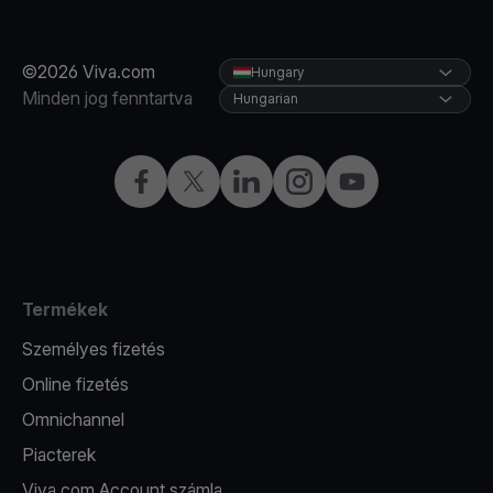
©2026 Viva.com
Hungary
Minden jog fenntartva
Hungarian
Facebook
Twitter
LinkedIn
Instagram
YouTube
Termékek
Személyes fizetés
Online fizetés
Omnichannel
Piacterek
Viva.com Account számla