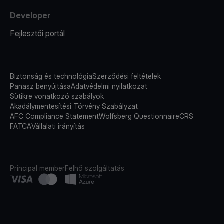
Developer
Fejlesztői portál
Biztonság és technológia
Szerződési feltételek
Panasz benyújtása
Adatvédelmi nyilatkozat
Sütikre vonatkozó szabályok
Akadálymentesítési Törvény Szabályzat
AFC Compliance Statement
Wolfsberg Questionnaire
CRS
FATCA
Vállalati irányítás
Principal member
Felhő szolgáltatás