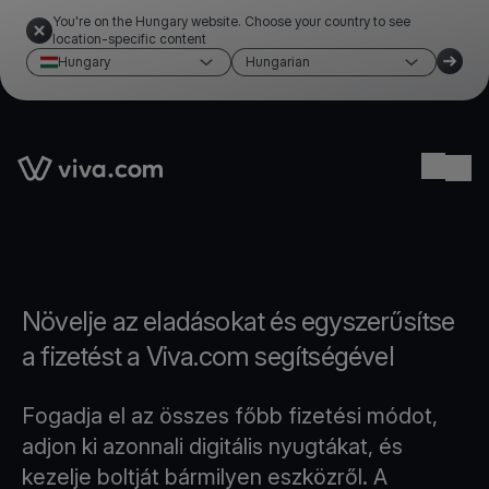
You're on the Hungary website. Choose your country to see
location-specific content
Hungary
Hungarian
Link to the homepage
Ope
Növelje az eladásokat és egyszerűsítse
a fizetést a Viva.com segítségével
Fogadja el az összes főbb fizetési módot,
adjon ki azonnali digitális nyugtákat, és
kezelje boltját bármilyen eszközről. A