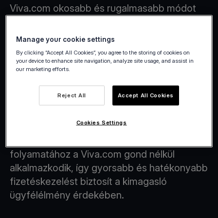
Viva.com okosabb és rugalmasabb módot
kínál a szupermarketek és a kisbolt
hálózatok számára a fizetések kezelésére.
Manage your cookie settings
By clicking “Accept All Cookies”, you agree to the storing of cookies on
your device to enhance site navigation, analyze site usage, and assist in
our marketing efforts.
Checkout folyamatok az “Érintéssel
Reject All
Accept All Cookies
minden eszközön” technológiával
Cookies Settings
Vállalkozása pénztári fizetési (checkout)
folyamatához a Viva.com gond nélkül
alkalmazkodik, így gyorsabb és hatékonyabb
fizetéskezelést biztosít a kimagasló
ügyfélélmény érdekében.