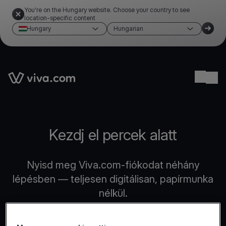
You're on the Hungary website. Choose your country to see
location-specific content
Hungary
Hungarian
Link to the homepage
Ope
Kezdj el percek alatt
Nyisd meg Viva.com-fiókodat néhány
lépésben — teljesen digitálisan, papírmunka
nélkül.