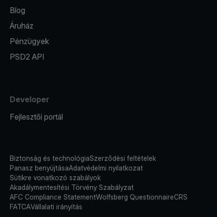
Blog
Áruház
Pénzügyek
PSD2 API
Developer
Fejlesztői portál
Biztonság és technológia
Szerződési feltételek
Panasz benyújtása
Adatvédelmi nyilatkozat
Sütikre vonatkozó szabályok
Akadálymentesítési Törvény Szabályzat
AFC Compliance Statement
Wolfsberg Questionnaire
CRS
FATCA
Vállalati irányítás