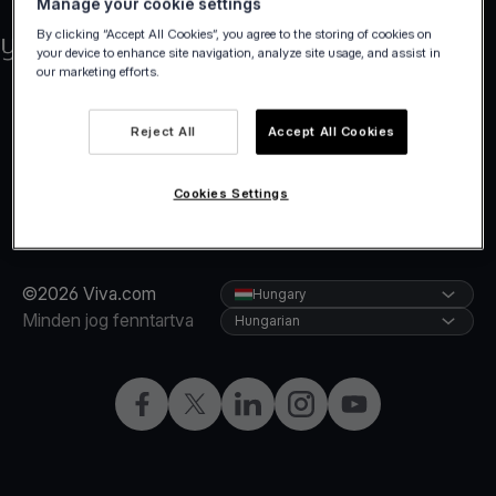
Manage your cookie settings
By clicking “Accept All Cookies”, you agree to the storing of cookies on
your device to enhance site navigation, analyze site usage, and assist in
our marketing efforts.
Reject All
Accept All Cookies
Cookies Settings
©2026 Viva.com
Hungary
Minden jog fenntartva
Hungarian
Facebook
Twitter
LinkedIn
Instagram
YouTube