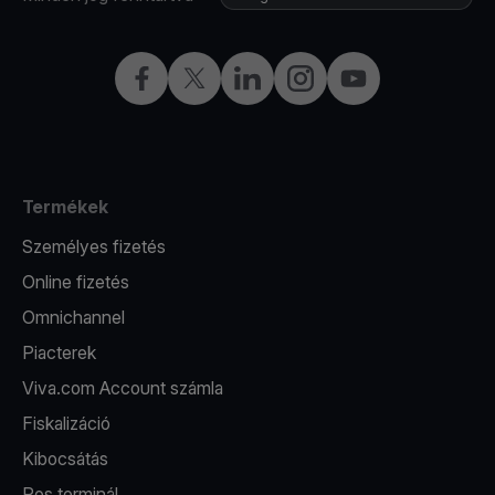
Facebook
Twitter
LinkedIn
Instagram
YouTube
Termékek
Személyes fizetés
Online fizetés
Omnichannel
Piacterek
Viva.com Account számla
Fiskalizáció
Kibocsátás
Pos terminál