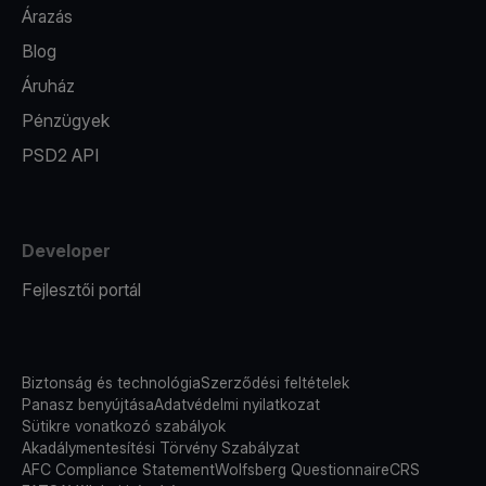
Árazás
Blog
Áruház
Pénzügyek
PSD2 API
Developer
Fejlesztői portál
Biztonság és technológia
Szerződési feltételek
Panasz benyújtása
Adatvédelmi nyilatkozat
Sütikre vonatkozó szabályok
Akadálymentesítési Törvény Szabályzat
AFC Compliance Statement
Wolfsberg Questionnaire
CRS