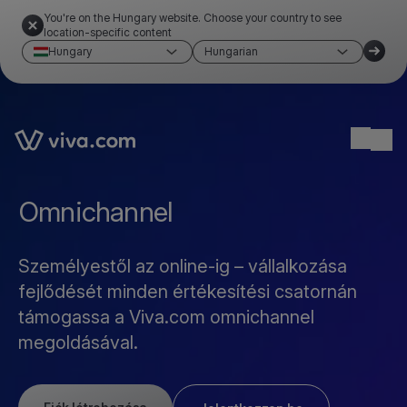
You're on the Hungary website. Choose your country to see
location-specific content
Hungary
Hungarian
Link to the homepage
Ope
Omnichannel
Személyestől az online-ig – vállalkozása
fejlődését minden értékesítési csatornán
támogassa a Viva.com omnichannel
megoldásával.