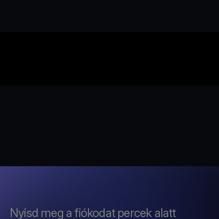
Nyisd meg a fiókodat percek alatt