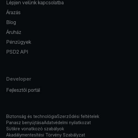
Lépjen velünk kapcsolatba
Árazás
Blog
Áruház
Pénzügyek
PSD2 API
Developer
Fejlesztői portál
Biztonság és technológia
Szerződési feltételek
Panasz benyújtása
Adatvédelmi nyilatkozat
Sütikre vonatkozó szabályok
Akadálymentesítési Törvény Szabályzat