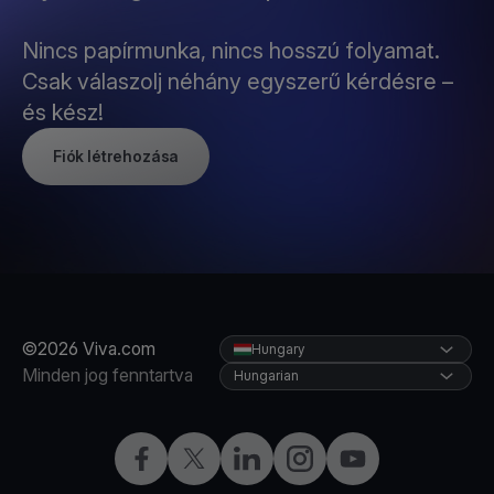
Nincs papírmunka, nincs hosszú folyamat.
Csak válaszolj néhány egyszerű kérdésre –
és kész!
Fiók létrehozása
©2026 Viva.com
Hungary
Minden jog fenntartva
Hungarian
Facebook
Twitter
LinkedIn
Instagram
YouTube