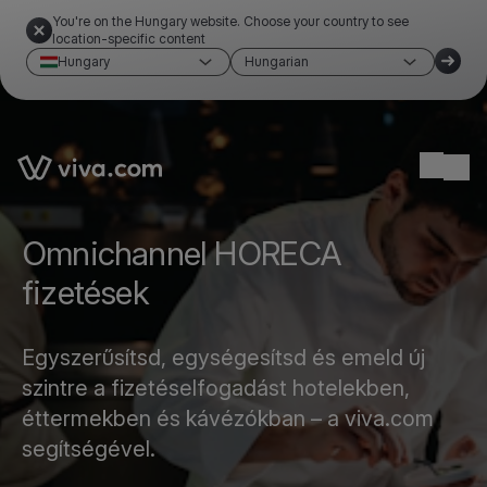
You're on the Hungary website. Choose your country to see
location-specific content
Hungary
Hungarian
Link to the homepage
Ope
Omnichannel HORECA
fizetések
Egyszerűsítsd, egységesítsd és emeld új
szintre a fizetéselfogadást hotelekben,
éttermekben és kávézókban – a viva.com
segítségével.