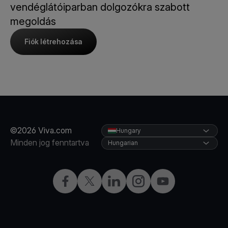
vendéglátóiparban dolgozókra szabott
megoldás
Fiók létrehozása
©2026 Viva.com
Hungary
Minden jog fenntartva
Hungarian
Facebook
Twitter
LinkedIn
Instagram
YouTube