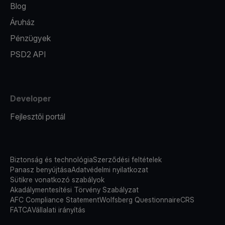
Blog
Áruház
Pénzügyek
PSD2 API
Developer
Fejlesztői portál
Biztonság és technológia
Szerződési feltételek
Panasz benyújtása
Adatvédelmi nyilatkozat
Sütikre vonatkozó szabályok
Akadálymentesítési Törvény Szabályzat
AFC Compliance Statement
Wolfsberg Questionnaire
CRS
FATCA
Vállalati irányítás