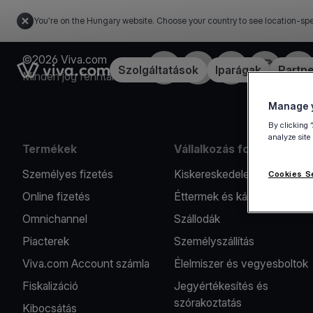
You're on the Hungary website. Choose your country to see location-spe
©2026 Viva.com
Facebook
Twitter
LinkedIn
Instagram
You
Link to the homepage
Szolgáltatások
Iparágak
Partn
Minden jog fenntartva
Manage y
By clicking 
analyze site
Termékek
Vállalkozás formák
Személyes fizetés
Kiskereskedelem
Cookies S
Online fizetés
Éttermek és kávézók
Omnichannel
Szállodák
Piacterek
Személyszállítás
Viva.com Account számla
Élelmiszer és vegyesboltok
Fiskalizáció
Jegyértékesítés és
szórakoztatás
Kibocsátás