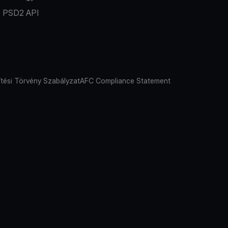
PSD2 API
tési Törvény Szabályzat
AFC Compliance Statement