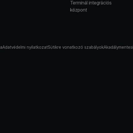
Terminál integrációs
központ
sa
Adatvédelmi nyilatkozat
Sütikre vonatkozó szabályok
Akadálymentesí