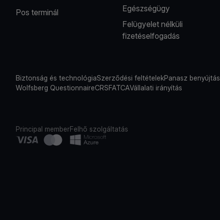
Egészségügy
Pos terminál
Felügyelet nélküli
fizetéselfogadás
Biztonság és technológia
Szerződési feltételek
Panasz benyújtá
Wolfsberg Questionnaire
CRS
FATCA
Vállalati irányítás
Principal member
Felhő szolgáltatás