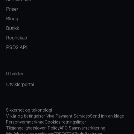
Priser
Blogg
Butikk
Regnskap
PSD2 API
Utvikler
Utviklerportal
Sikkerhet og tekonologi
Vilkår og betingelser Viva Payment Services
Send inn en klage
Personvernmerknad
Cookies retningslinjer
Tilgjengelighetsloven Policy
AFC Samsvarserklæring
Wolfsberg-spørreskjema
CRS
FATCA
Bedriftsstyring