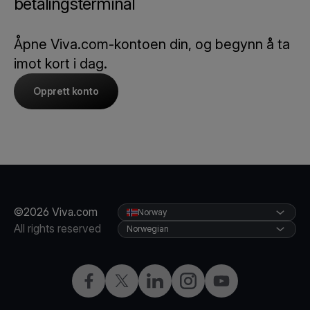
betalingsterminal
Åpne Viva.com-kontoen din, og begynn å ta
imot kort i dag.
Opprett konto
©2026 Viva.com
Norway
All rights reserved
Norwegian
Facebook
X
LinkedIn
Instagram
YouTube