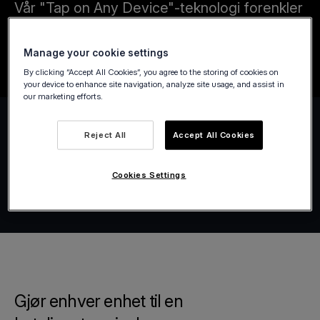
Vår "Tap on Any Device"-teknologi forenkler
betalinger for offentlig transport, drosjer,
limousiner og bysykkeltjenester.
Manage your cookie settings
By clicking “Accept All Cookies”, you agree to the storing of cookies on
your device to enhance site navigation, analyze site usage, and assist in
our marketing efforts.
Reject All
Accept All Cookies
Cookies Settings
Gjør enhver enhet til en