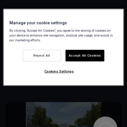
Manage your cookie settings
Petit Bateau casestudie
By clicking “Accept All Cookies”, you agree to the storing of cookies on
your device to enhance site navigation, analyze site usage, and assist in
our marketing efforts.
Gi kundene dine makt ved å gi dem kontroll
over opplevelsen sin. Ved å koble
Reject All
Accept All Cookies
salgskanalene dine kan du sømløst
imøtekomme behovene til enhver kunde. I
Cookies Settings
tillegg blir håndteringen av
tverrkanalavstemning mer strømlinjeformet..