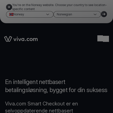
You're on the Norway website. Choose your country to see location-
specific content
Norway
Norwegian
Link to the homepage
Ope
En intelligent nettbasert
betalingsløsning, bygget for din suksess
Viva.com Smart Checkout er en
selvoppdaterende nettbasert