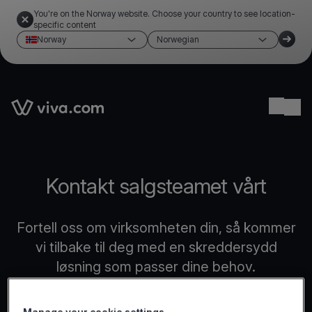
You're on the Norway website. Choose your country to see location-
specific content
Norway
Norwegian
Link to the homepage
Ope
Kontakt salgsteamet vårt
Fortell oss om virksomheten din, så kommer
vi tilbake til deg med en skreddersydd
løsning som passer dine behov.