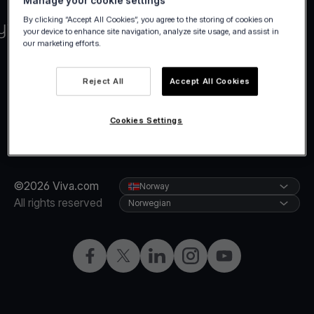
Manage your cookie settings
By clicking “Accept All Cookies”, you agree to the storing of cookies on
your device to enhance site navigation, analyze site usage, and assist in
our marketing efforts.
Reject All
Accept All Cookies
Cookies Settings
©2026 Viva.com
Norway
All rights reserved
Norwegian
Facebook
X
LinkedIn
Instagram
YouTube