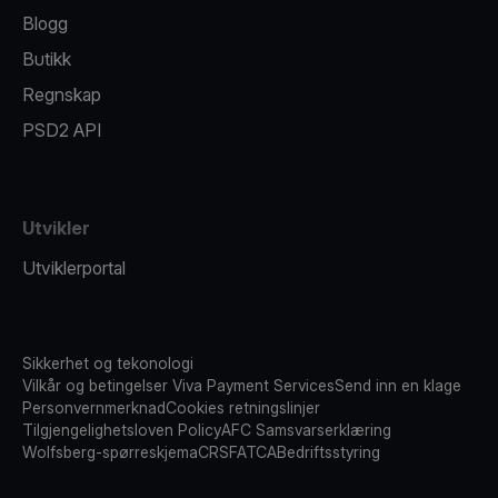
Blogg
Butikk
Regnskap
PSD2 API
Utvikler
Utviklerportal
Sikkerhet og tekonologi
Vilkår og betingelser Viva Payment Services
Send inn en klage
Personvernmerknad
Cookies retningslinjer
Tilgjengelighetsloven Policy
AFC Samsvarserklæring
Wolfsberg-spørreskjema
CRS
FATCA
Bedriftsstyring