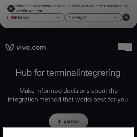
You're on the Norway website. Choose your country to see location-
specific content
Norway
Norwegian
Link to the homepage
Ope
Hub for terminalintegrering
Make informed decisions about the
integration method that works best for you
Bli partner