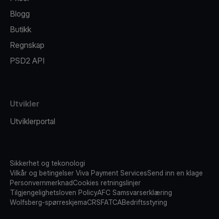
Blogg
Butikk
Regnskap
PSD2 API
Utvikler
Utviklerportal
Sikkerhet og tekonologi
Vilkår og betingelser Viva Payment Services
Send inn en klage
Personvernmerknad
Cookies retningslinjer
Tilgjengelighetsloven Policy
AFC Samsvarserklæring
Wolfsberg-spørreskjema
CRS
FATCA
Bedriftsstyring