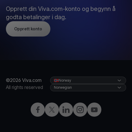
Opprett din Viva.com-konto og begynn å
godta betalinger i dag.
Opprett konto
©2026 Viva.com
Norway
All rights reserved
Norwegian
Facebook
X
LinkedIn
Instagram
YouTube