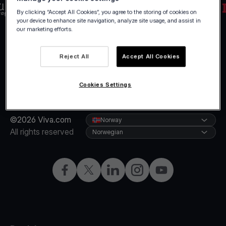
By clicking “Accept All Cookies”, you agree to the storing of cookies on
your device to enhance site navigation, analyze site usage, and assist in
our marketing efforts.
Reject All
Accept All Cookies
Cookies Settings
©2026 Viva.com
Norway
All rights reserved
Norwegian
Facebook
X
LinkedIn
Instagram
YouTube