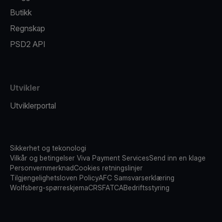
Butikk
Regnskap
PSD2 API
Utvikler
Utviklerportal
Sikkerhet og tekonologi
Vilkår og betingelser Viva Payment Services
Send inn en klage
Personvernmerknad
Cookies retningslinjer
Tilgjengelighetsloven Policy
AFC Samsvarserklæring
Wolfsberg-spørreskjema
CRS
FATCA
Bedriftsstyring