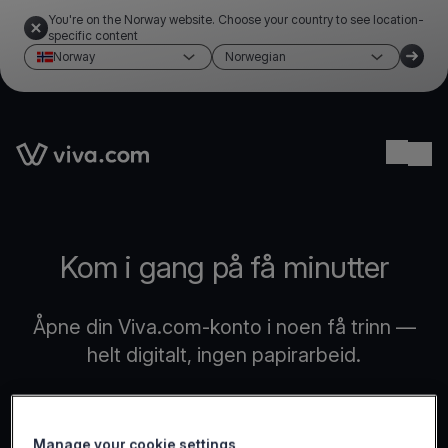
You're on the Norway website. Choose your country to see location-
specific content
Norway
Norwegian
Link to the homepage
Ope
Kom i gang på få minutter
Åpne din Viva.com-konto i noen få trinn —
helt digitalt, ingen papirarbeid.
Manage your cookie settings