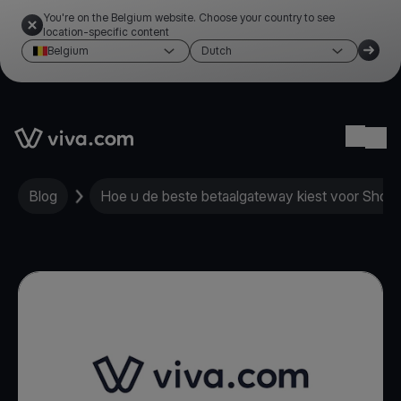
You're on the Belgium website. Choose your country to see
location-specific content
Belgium
Dutch
Link to the homepage
Ope
Blog
Hoe u de beste betaalgateway kiest voor Shopi