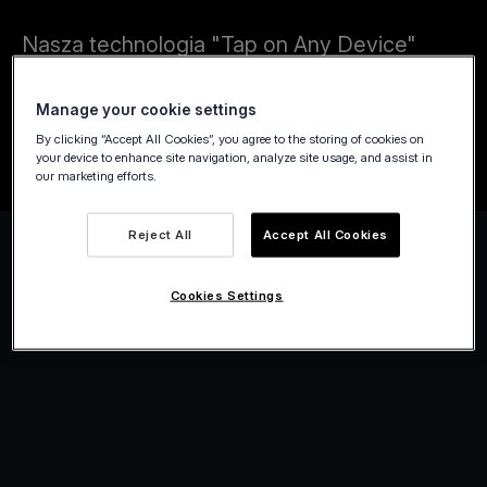
Nasza technologia "Tap on Any Device"
upraszcza płatności za transport publiczny,
taksówki, wynajem limuzyn czy rowerów
Manage your cookie settings
miejskich.
By clicking “Accept All Cookies”, you agree to the storing of cookies on
your device to enhance site navigation, analyze site usage, and assist in
our marketing efforts.
Reject All
Accept All Cookies
Cookies Settings