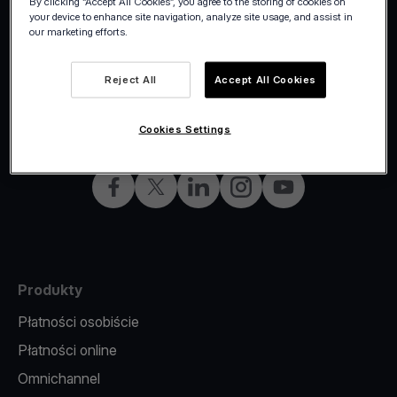
By clicking “Accept All Cookies”, you agree to the storing of cookies on
your device to enhance site navigation, analyze site usage, and assist in
our marketing efforts.
Reject All
Accept All Cookies
©2026 Viva.com
Poland
All rights reserved
Polish
Cookies Settings
Facebook
X
LinkedIn
Instagram
YouTube
Produkty
Płatności osobiście
Płatności online
Omnichannel