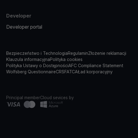
Developer
Developer portal
Bezpieczeństwo i Technologia
Regulamin
Złożenie reklamacji
Klauzula informacyjna
Polityka cookies
Polityka Ustawy o Dostępności
AFC Compliance Statement
Wolfsberg Questionnaire
CRS
FATCA
Ład korporacyjny
Principal member
Cloud sevices by