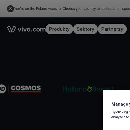
You're on the Poland website. Choose your country to see location-spec
Link to the homepage
Produkty
Sektory
Partnerzy
Manage y
By clicking 
analyze site