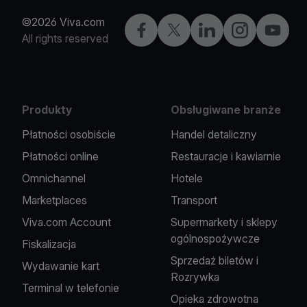
©2026 Viva.com
Facebook
X
LinkedIn
Instagram
YouTub
All rights reserved
Produkty
Obsługiwane branże
Płatności osobiście
Handel detaliczny
Płatności online
Restauracje i kawiarnie
Omnichannel
Hotele
Marketplaces
Transport
Viva.com Account
Supermarkety i sklepy
ogólnospożywcze
Fiskalizacja
Sprzedaż biletów i
Wydawanie kart
Rozrywka
Terminal w telefonie
Opieka zdrowotna