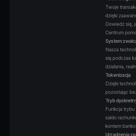
Twoje transak
dzięki zaawan
Dowiedz się,
Centrum pom
System zwalcza
Nasza technol
się podczas k
działania, rea
Tokenizacja
Dzięki technol
pozostając be
Tryb dyskretn
Funkcja trybu
saldo rachunk
kontem banko
Urządzenia z