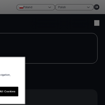
Poland
Polish
Utwórz konto
Zaloguj się
avigation,
All Cookies