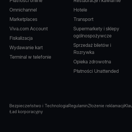
Płatności online
Restauracje i kawiarnie
Omnichannel
Hotele
Marketplaces
Transport
Viva.com Account
Supermarkety i sklepy
ogólnospożywcze
Fiskalizacja
Sprzedaż biletów i
Wydawanie kart
Rozrywka
Terminal w telefonie
Opieka zdrowotna
Płatności Unattended
Bezpieczeństwo i Technologia
Regulamin
Złożenie reklamacji
Kla
Ład korporacyjny