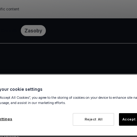
ific content
Cennik
Zasoby
our cookie settings
“Accept All Cookies”, you agree to the storing of cookies on your device to enhance site n
 usage, and assist in our marketing efforts.
ettings
Reject All
Accept 
3D Secure