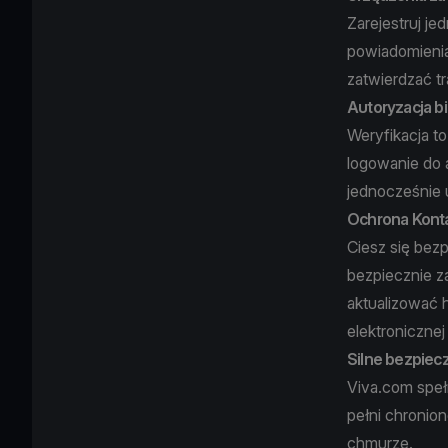
Zarejestruj j
powiadomienia
zatwierdzać t
Autoryzacja b
Weryfikacja t
logowanie do 
jednocześnie 
Ochrona Konta
Ciesz się bez
bezpiecznie z
aktualizować 
elektronicznej
Silne bezpiec
Viva.com speł
pełni chronio
chmurze.