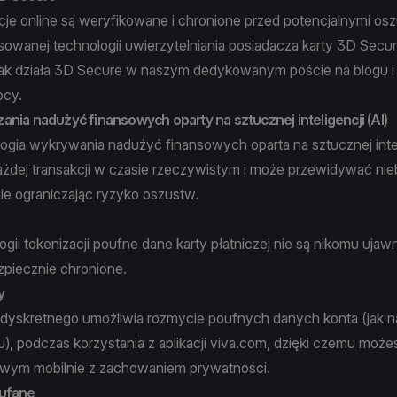
cje online są weryfikowane i chronione przed potencjalnymi os
sowanej technologii uwierzytelniania posiadacza karty 3D Secu
 jak działa 3D Secure w naszym dedykowanym poście na
blogu
i
ocy
.
nia nadużyć finansowych oparty na sztucznej inteligencji (AI)
ogia wykrywania nadużyć finansowych oparta na sztucznej intel
ażdej transakcji w czasie rzeczywistym i może przewidywać ni
lnie ograniczając ryzyko oszustw.
ogii tokenizacji poufne dane karty płatniczej nie są nikomu ujaw
zpiecznie chronione.
y
 dyskretnego umożliwia rozmycie poufnych danych konta (jak n
u), podczas korzystania z aplikacji viva.com, dzięki czemu moż
wym mobilnie z zachowaniem prywatności.
aufane