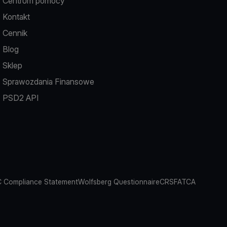
Centrum pomocy
Kontakt
Cennik
Blog
Sklep
Sprawozdania Finansowe
PSD2 API
 Compliance Statement
Wolfsberg Questionnaire
CRS
FATCA