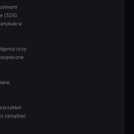
zustwami
re (3DS).
 artykule w
igencji uczy
ebezpieczne
niane,
a przykład
esz zarządzać