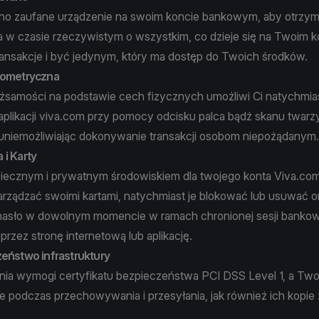
edno zaufane urządzenie na swoim koncie bankowym, aby otrz
 w czasie rzeczywistym o wszystkim, co dzieje się na Twoim k
ransakcje i być jedynym, który ma dostęp do Twoich środków.
iometryczna
ożsamości na podstawie cech fizycznych umożliwi Ci natychmi
aplikacji viva.com przy pomocy odcisku palca bądź skanu twarzy
uniemożliwiając dokonywanie transakcji osobom niepożądanym.
 i Karty
piecznym i prywatnym środowiskiem dla twojego konta Viva.co
arządzać swoimi kartami, natychmiast je blokować lub usuwać o
hasło w dowolnym momencie w ramach chronionej sesji banko
 przez stronę internetową lub aplikację.
zeństwo infrastruktury
nia wymogi certyfikatu bezpieczeństwa PCI DSS Level 1, a Two
ne podczas przechowywania i przesyłania, jak również ich kopi