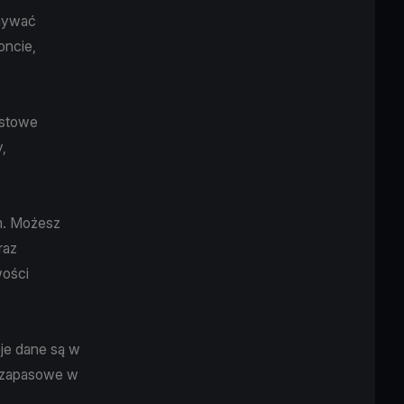
ymywać
oncie,
astowe
,
m. Możesz
raz
wości
je dane są w
e zapasowe w