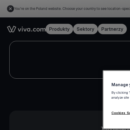
You're on the Poland website. Choose your country to see location-spec
Link to the homepage
Produkty
Sektory
Partnerzy
Manage y
By clicking 
analyze site
Cookies S
Technologia 