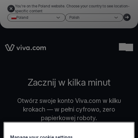
You're on the Poland website. Choose your country to see location-
specific content
Poland
Polish
Link to the homepage
Ope
Zacznij w kilka minut
Otwórz swoje konto Viva.com w kilku
krokach — w pełni cyfrowo, zero
papierkowej roboty.
Manage your cookie settings