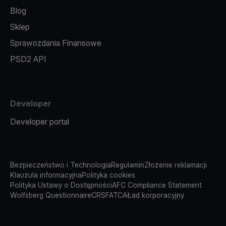
Blog
Sklep
Sprawozdania Finansowe
PSD2 API
Developer
Developer portal
Bezpieczeństwo i Technologia
Regulamin
Złożenie reklamacji
Klauzula informacyjna
Polityka cookies
Polityka Ustawy o Dostępności
AFC Compliance Statement
Wolfsberg Questionnaire
CRS
FATCA
Ład korporacyjny