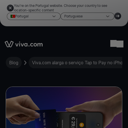
You're on the Portugal website. Choose your country to see
location-specific content
Portugal
Portuguese
Link to the homepage
Ope
Blog
Viva.com alarga o serviço Tap to Pay no iPhone