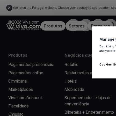
You're on the Portugal website. Choose your country to see location-spe
©2026 Viva.com
Facebook
Twitter
LinkedIn
Inst
Link to the homepage
Produtos
Setores
Parceiros
Todos os direitos reservados
Manage y
By clicking 
analyze site
Produtos
Negócios que apoiamos
Pagamentos presenciais
Retalho
Cookies S
Pagamentos online
Restaurantes e Cafés
Omnicanal
Hotéis
Marketplaces
Mobilidade
Viva.com Account
Supermercados e lojas de
conveniência
Fiscalidade
Bilheteira e Entretenimento
Emissão