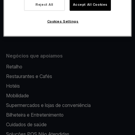
Viva.com Account
Reject All
Accept All Cookies
Fiscalidade
Emissão
Cookies Settings
Terminal multibanco portátil
Negócios que apoiamos
Retalho
Restaurantes e Cafés
Hotéis
Mobilidade
Supermercados e lojas de conveniência
Bilheteira e Entretenimento
Cuidados de saúde
Soluções POS Não Atendidas