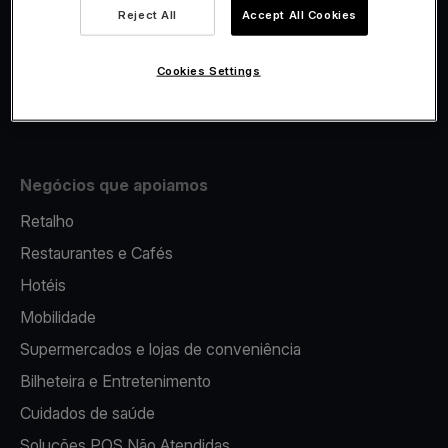
Viva.com Account
Reject All
Accept All Cookies
Fiscalidade
Emissão
Cookies Settings
Terminal multibanco portátil
Negócios que apoiamos
Retalho
Restaurantes e Cafés
Hotéis
Mobilidade
Supermercados e lojas de conveniência
Bilheteira e Entretenimento
Cuidados de saúde
Soluções POS Não Atendidas