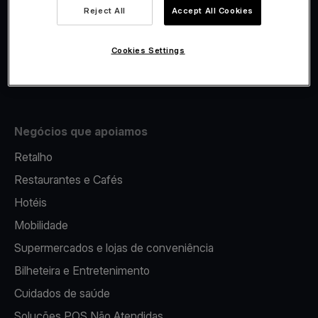
Viva.com Account
Reject All
Accept All Cookies
Fiscalidade
Emissão
Cookies Settings
Terminal multibanco portátil
Negócios que apoiamos
Retalho
Restaurantes e Cafés
Hotéis
Mobilidade
Supermercados e lojas de conveniência
Bilheteira e Entretenimento
Cuidados de saúde
Soluções POS Não Atendidas