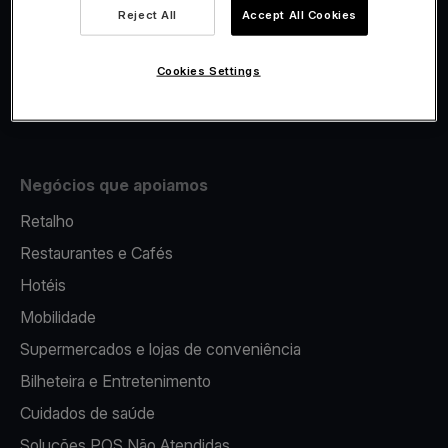
Viva.com Account
Reject All
Accept All Cookies
Fiscalidade
Emissão
Cookies Settings
Terminal multibanco portátil
Negócios que apoiamos
Retalho
Restaurantes e Cafés
Hotéis
Mobilidade
Supermercados e lojas de conveniência
Bilheteira e Entretenimento
Cuidados de saúde
Soluções POS Não Atendidas