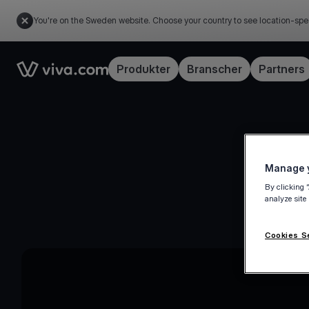
You're on the Sweden website. Choose your country to see location-spe
Link to the homepage
Produkter
Branscher
Partners
Manage y
By clicking 
analyze site
Cookies S