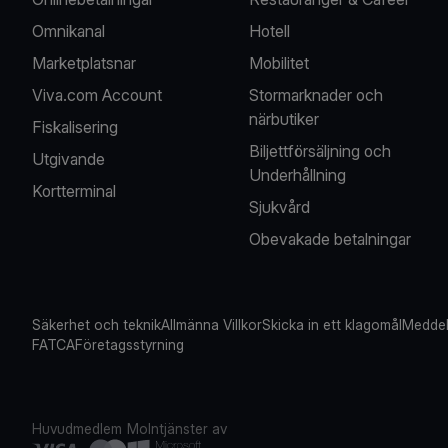
Omnikanal
Hotell
Marketplatsnar
Mobilitet
Viva.com Account
Stormarknader och
närbutiker
Fiskalisering
Biljettförsäljning och
Utgivande
Underhållning
Kortterminal
Sjukvård
Obevakade betalningar
Säkerhet och teknik
Allmänna Villkor
Skicka in ett klagomål
Meddel
FATCA
Företagsstyrning
Huvudmedlem
Molntjänster av