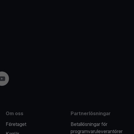
am
YouTube
Om oss
Partnerlösningar
Företaget
Betallösningar för
programvaruleverantörer
Karriär