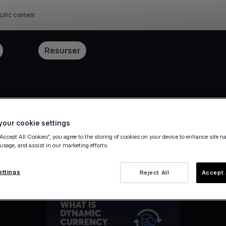
cific content
Priser
Resurser
our cookie settings
“Accept All Cookies”, you agree to the storing of cookies on your device to enhance site n
 usage, and assist in our marketing efforts.
ettings
Reject All
Accept 