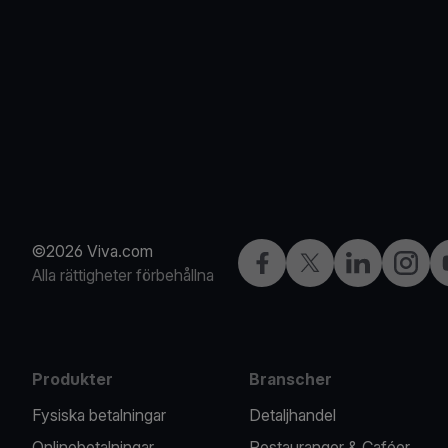
©2026 Viva.com
Facebook
X
LinkedIn
Instagr
Alla rättigheter förbehållna
Produkter
Branscher
Fysiska betalningar
Detaljhandel
Onlinebetalningar
Restauranger & Caféer