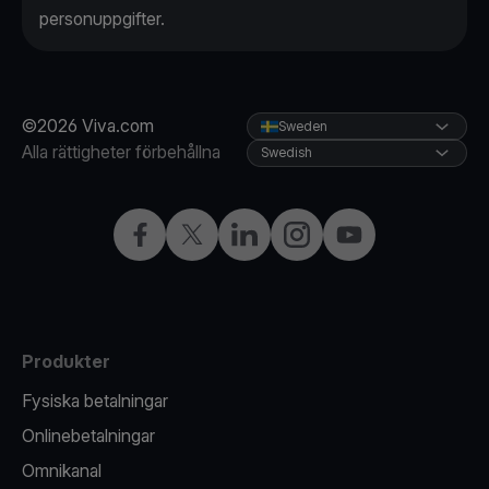
personuppgifter.
©2026 Viva.com
Sweden
Alla rättigheter förbehållna
Swedish
Facebook
X
LinkedIn
Instagram
YouTube
Produkter
Fysiska betalningar
Onlinebetalningar
Omnikanal