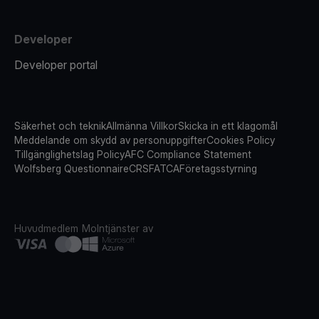
Developer
Developer portal
Säkerhet och teknik
Allmänna Villkor
Skicka in ett klagomål
Meddelande om skydd av personuppgifter
Cookies Policy
Tillgänglighetslag Policy
AFC Compliance Statement
Wolfsberg Questionnaire
CRS
FATCA
Företagsstyrning
Huvudmedlem
Molntjänster av