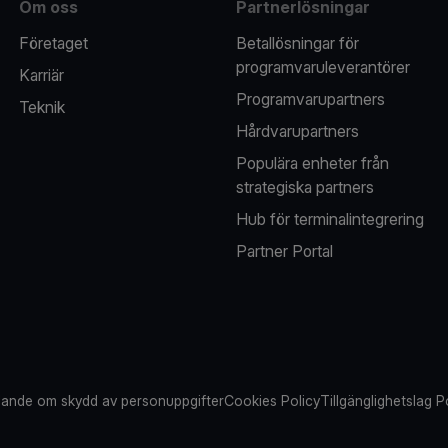
Om oss
Partnerlösningar
Företaget
Betallösningar för
programvaruleverantörer
Karriär
Programvarupartners
Teknik
Hårdvarupartners
Populära enheter från
strategiska partners
Hub för terminalintegrering
Partner Portal
ande om skydd av personuppgifter
Cookies Policy
Tillgänglighetslag P