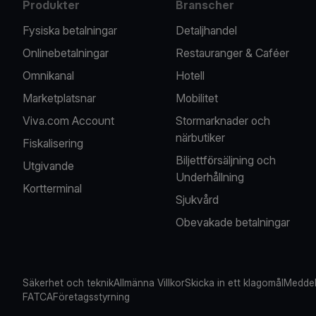
Produkter
Branscher
Fysiska betalningar
Detaljhandel
Onlinebetalningar
Restauranger & Caféer
Omnikanal
Hotell
Marketplatsnar
Mobilitet
Viva.com Account
Stormarknader och
närbutiker
Fiskalisering
Biljettförsäljning och
Utgivande
Underhållning
Kortterminal
Sjukvård
Obevakade betalningar
Säkerhet och teknik
Allmänna Villkor
Skicka in ett klagomål
Meddel
FATCA
Företagsstyrning