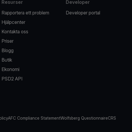
Resurser
Developer
Rapportera ett problem
Developer portal
Hjälpcenter
Kontakta oss
Priser
Blogg
Butik
Ekonomi
PSD2 API
olicy
AFC Compliance Statement
Wolfsberg Questionnaire
CRS