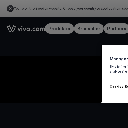
You're on the Sweden website. Choose your country to see location-spe
Link to the homepage
Produkter
Branscher
Partners
Manage y
By clicking 
analyze site
Cookies S