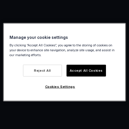
Minska dina transaktionsavgifter till så lite
Manage your cookie settings
som 0 % med Viva.com.¹
By clicking “Accept All Cookies”, you agree to the storing of cookies on
your device to enhance site navigation, analyze site usage, and assist in
Transaktionsavgifter sätts tillbaka på ditt
our marketing efforts.
Viva.com-konto när du betalar med ditt
Viva.com företagskort.
Reject All
Accept All Cookies
Cookies Settings