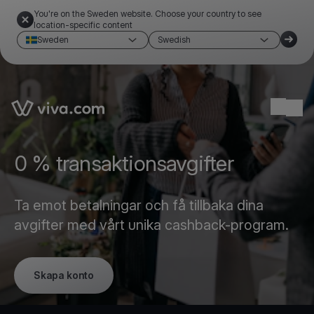
You're on the Sweden website. Choose your country to see
location-specific content
Sweden
Swedish
Link to the homepage
Ope
0 % transaktionsavgifter
Ta emot betalningar och få tillbaka dina
avgifter med vårt unika cashback-program.
Skapa konto