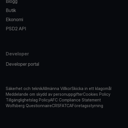
Blogg
Butik
Ekonomi
PSD2 API
Developer
Developer portal
Säkerhet och teknik
Allmänna Villkor
Skicka in ett klagomål
Meddelande om skydd av personuppgifter
Cookies Policy
Tillgänglighetslag Policy
AFC Compliance Statement
Wolfsberg Questionnaire
CRS
FATCA
Företagsstyrning