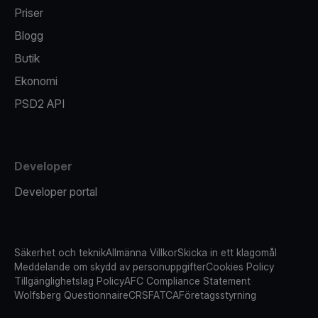
Priser
Blogg
Butik
Ekonomi
PSD2 API
Developer
Developer portal
Säkerhet och teknik
Allmänna Villkor
Skicka in ett klagomål
Meddelande om skydd av personuppgifter
Cookies Policy
Tillgänglighetslag Policy
AFC Compliance Statement
Wolfsberg Questionnaire
CRS
FATCA
Företagsstyrning