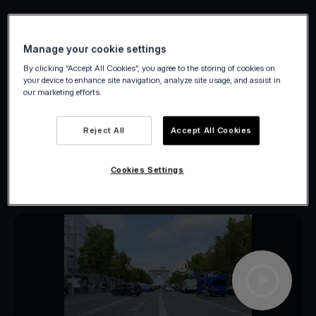
Manage your cookie settings
Petit Bateau x Viva.com
By clicking “Accept All Cookies”, you agree to the storing of cookies on
your device to enhance site navigation, analyze site usage, and assist in
our marketing efforts.
Ge dina kunder kontroll över sin
köpupplevelse. Genom att länka dina
Reject All
Accept All Cookies
försäljningskanaler kan du enkelt möta alla
kunders behov.
Cookies Settings