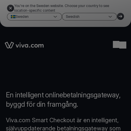
You're on the Sweden website. Choose your country to see
location-specific content
Sweden
Swedish
Link to the homepage
Ope
En intelligent onlinebetalningsgateway,
byggd för din framgång.
Viva.com Smart Checkout är en intelligent,
självuppdaterande betalningsgateway som