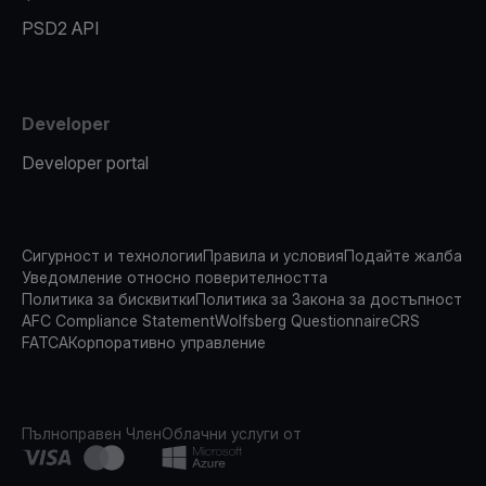
PSD2 API
Developer
Developer portal
Сигурност и технологии
Правила и условия
Подайте жалба
Уведомление относно поверителността
Политика за бисквитки
Политика за Закона за достъпност
AFC Compliance Statement
Wolfsberg Questionnaire
CRS
FATCA
Корпоративно управление
Пълноправен Член
Облачни услуги от