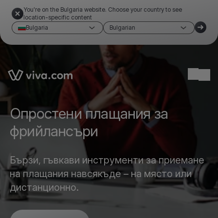
You're on the Bulgaria website. Choose your country to see
location-specific content
Bulgaria
Bulgarian
Link to the homepage
Ope
Опростени плащания за
фрийлансъри
Бързи, гъвкави инструменти за приемане
на плащания навсякъде – на място или
дистанционно.