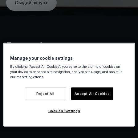
Създай акаунт
Получавайте плащания по всяко
време и навсякъде
Manage your cookie settings
By clicking “Accept All Cookies”, you agree to the storing of cookies on
Приемайте плащания на място или
your device to enhance site navigation, analyze site usage, and assist in
our marketing efforts.
дистанционно с инструменти,
разработени специално за фрийлансъри.
Reject All
Accept All Cookies
От офиса до мястото на клиента –
получавайте пари мигновено и сигурно,
Cookies Settings
без излишни усложнения.