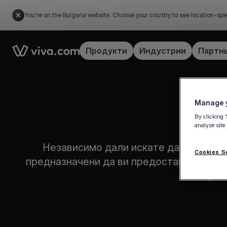
You're on the Bulgaria website. Choose your country to see location-spe
Link to the homepage
Продукти
Индустрии
Партн
Manage y
By clicking 
analyze site
Независимо дали искате да създадет
Cookies S
предназначени да ви предоставят всичк
Цент