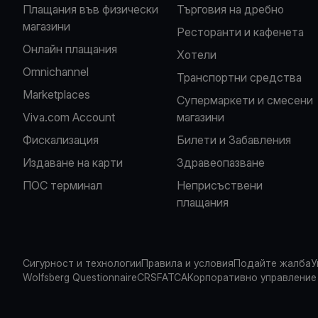
Плащания във физически
Търговия на дребно
магазини
Ресторанти и кафенета
Oнлайн плащания
Хотели
Omnichannel
Транспортни средства
Marketplaces
Супермаркети и смесени
Viva.com Account
магазини
Фискализация
Билети и Забавления
Издаване на карти
Здравеопазване
ПОС терминал
Неприсъствени
плащания
Сигурност и технологии
Правила и условия
Подайте жалба
У
Wolfsberg Questionnaire
CRS
FATCA
Корпоративно управление