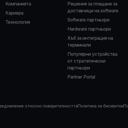
Компанията
Решения за плащане за
доставчици на software
Кариера
Software партньори
Технология
Hardware партньори
Хъб за интеграция на
терминали
Популярни устройства
от стратегически
партньори
Partner Portal
ведомление относно поверителността
Политика за бисквитки
По