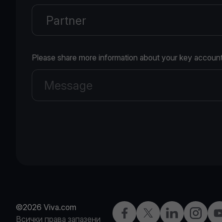
Please share more information about your key account
©2026 Viva.com
Facebook
X
LinkedIn
Instagra
Y
Всички права запазени