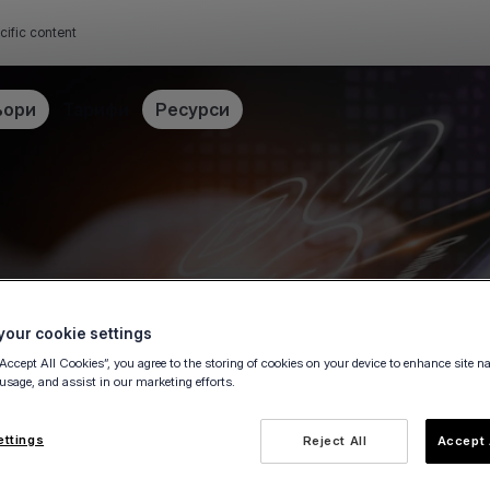
cific content
ьори
Тарифи
Ресурси
our cookie settings
“Accept All Cookies”, you agree to the storing of cookies on your device to enhance site n
 usage, and assist in our marketing efforts.
ettings
Reject All
Accept 
e owner, fill in this form to