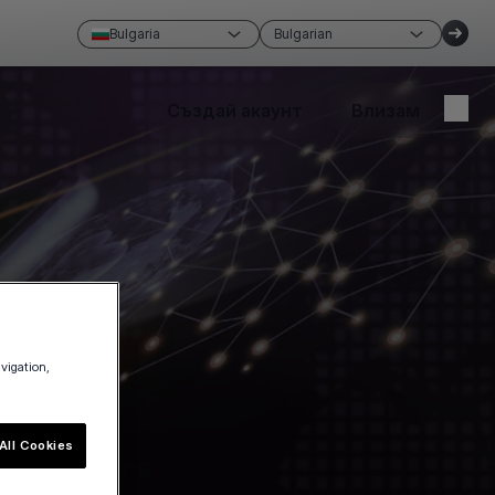
Bulgaria
Bulgarian
Създай акаунт
Влизам
avigation,
All Cookies