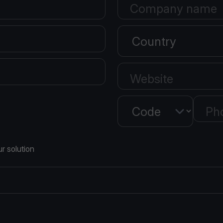
Company name
Country
Website
Country
Ph
r solution