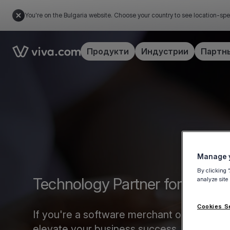
You're on the Bulgaria website. Choose your country to see location-spe
Link to the homepage
Продукти
Индустрии
Партн
Manage y
By clicking 
Technology Partner form
analyze site
Cookies S
If you're a software merchant or marketplac
elevate your business success.