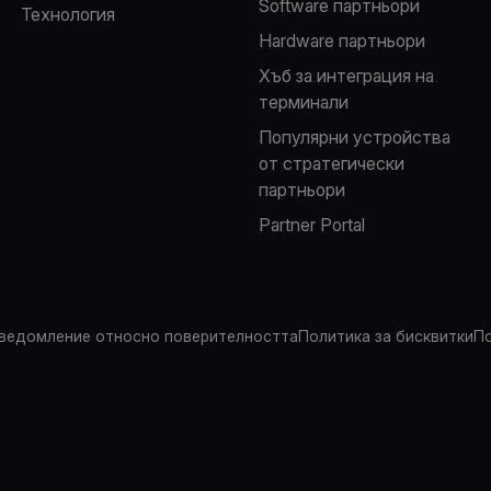
Software партньори
Технология
Hardware партньори
Хъб за интеграция на
терминали
Популярни устройства
от стратегически
партньори
Partner Portal
ведомление относно поверителността
Политика за бисквитки
По