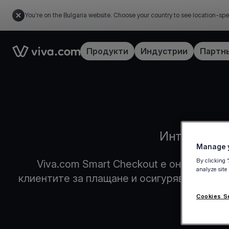
You're on the Bulgaria website. Choose your country to see location-spe
Link to the homepage
Продукти
Индустрии
Партн
Интелигенте
Manage y
By clicking 
Viva.com Smart Checkout е онлайн пла
analyze site
клиентите за плащане и осигурява по-бър
Cookies S