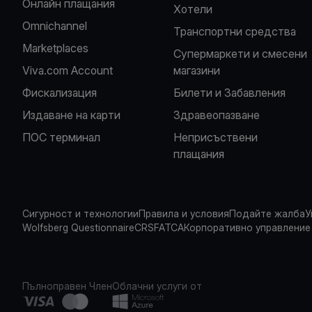
Oнлайн плащания
Хотели
Omnichannel
Транспортни средства
Marketplaces
Супермаркети и смесени
Viva.com Account
магазини
Фискализация
Билети и Забавления
Издаване на карти
Здравеопазване
ПОС терминал
Неприсъствени
плащания
Сигурност и технологии
Правила и условия
Подайте жалба
У
Wolfsberg Questionnaire
CRS
FATCA
Корпоративно управление
Пълноправен Член
Облачни услуги от