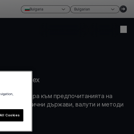
Bulgaria
Bulgarian
Създай акаунт
Влизам
 Вашия успех
avigation,
то се адаптира към предпочитанията на
ходи в различни държави, валути и методи
All Cookies