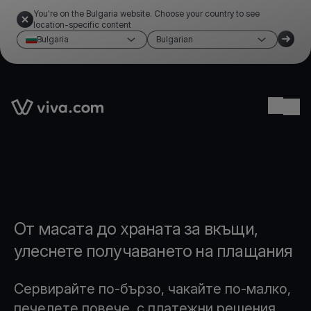
You're on the Bulgaria website. Choose your country to see
location-specific content
Bulgaria
Bulgarian
Link to the homepage
Ope
От масата до храната за вкъщи,
улеснете получаването на плащания
Сервирайте по-бързо, чакайте по-малко,
печелете повече, с платежни решения,