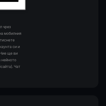
стави
л чрез
 на мобилния
атиснете
каунта си и
 Ние ще ви
а нейното
сайта). Чат