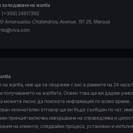
 за подаване на жалба
 (+359) 24917262
20 Amarousiou Chalandriou Avenue, 151 25,
Marousi
ints@viva.com
жалба
 на жалба, ние ще се свържем с вас в рамките на 24 часа п
 получаването на жалбата. Освен това ще ви дадем уник
да можете лесно да поискате информация по всяко време.
ован окончателен отговор ще ви бъде съобщен по чат, име
ен принцип включва извършване на справедлива и цялост
вания на клиенти, следвайки процеса, установен и изпълн