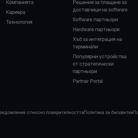
Компанията
Решения за плащане за
доставчици на software
Кариера
Software партньори
Технология
Hardware партньори
Хъб за интеграция на
терминали
Популярни устройства
от стратегически
партньори
Partner Portal
ведомление относно поверителността
Политика за бисквитки
По