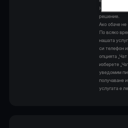
клиенти чрез
Наш представ
решение.
Ако обаче не
По всяко вре
нашата услуг
си телефон и
опцията „Чат
изберете „Ча
уведомим пис
получаване и
услугата е л