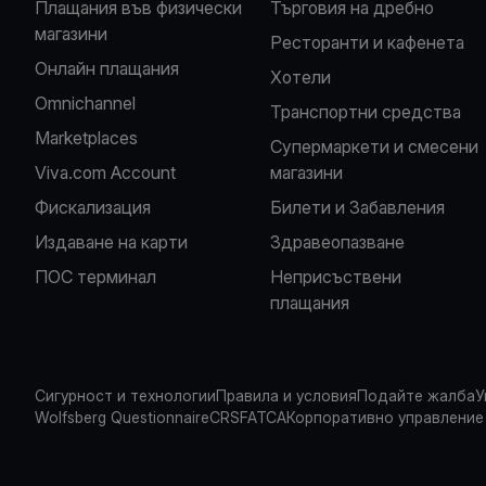
Плащания във физически
Търговия на дребно
магазини
Ресторанти и кафенета
Oнлайн плащания
Хотели
Omnichannel
Транспортни средства
Marketplaces
Супермаркети и смесени
Viva.com Account
магазини
Фискализация
Билети и Забавления
Издаване на карти
Здравеопазване
ПОС терминал
Неприсъствени
плащания
Сигурност и технологии
Правила и условия
Подайте жалба
У
Wolfsberg Questionnaire
CRS
FATCA
Корпоративно управление