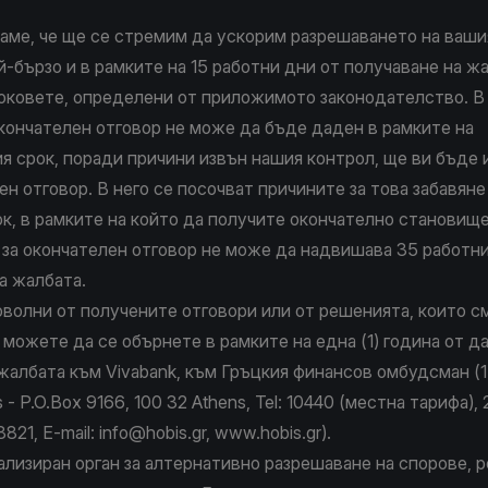
аме, че ще се стремим да ускорим разрешаването на ваши
-бързо и в рамките на 15 работни дни от получаване на жа
оковете, определени от приложимото законодателство. В
окончателен отговор не може да бъде даден в рамките на
я срок, поради причини извън нашия контрол, ще ви бъде 
н отговор. В него се посочват причините за това забавяне
к, в рамките на който да получите окончателно становище
 за окончателен отговор не може да надвишава 35 работни
а жалбата.
оволни от получените отговори или от решенията, които с
можете да се обърнете в рамките на една (1) година от да
жалбата към Vivabank, към Гръцкия финансов омбудсман (1 
 - P.O.Box 9166, 100 32 Athens, Tel: 10440 (местна тарифа),
8821, E-mail:
info@hobis.gr
, www.hobis.gr).
ализиран орган за алтернативно разрешаване на спорове, 