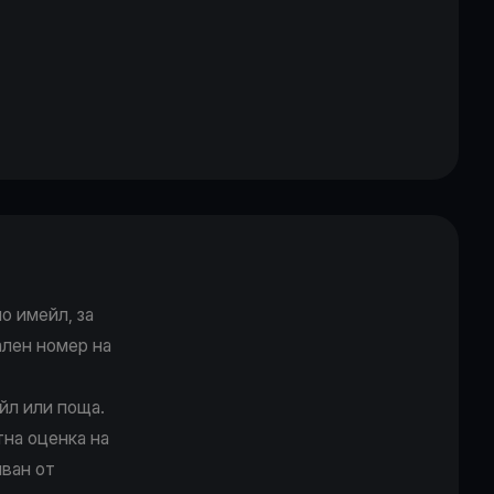
о имейл, за
ален номер на
йл или поща.
на оценка на
яван от