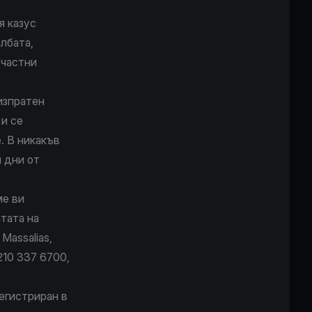
я казус
лбата,
 частни
изпратен
 и се
. В никакъв
 дни от
ме ви
тата на
Massalias,
 210 337 6700,
регистриран в