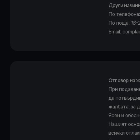
Други начини
По телефона:
По поща:
18-
Email:
compla
Отговор на 
При подаване
да потвърдим
жалбата, за 
Ясен и обосн
Нашият основ
всички оплак