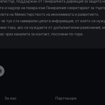
егистър, поддържан от Генералната дирекция за защита н
е и надзор на пазара към Генералния секретариат за търг
лите на Министерството на икономиката и развитието.
 че тук сте намерили цялата информация, от която се нуж
еки това, ако се нуждаете от допълнителни разяснения, 
ас чрез каналите за контакт, посочени по-горе.
m
ouTube
За нас
Партньори