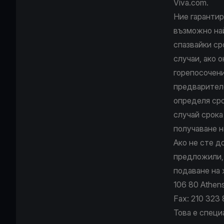
Viva.com.
Ние гарантир
възможно най
спазвайки ср
случаи, ако 
горепосочени
предварителе
определя сро
случай срока
получаване н
Ако не сте д
предложили, 
подаване на 
106 80 Athens
Fax: 210 323 
Това е специ