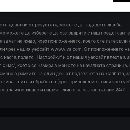
 чат, имейл или телефон.
ител ще се опита да разреши проблема ви и да ви предо
 сте доволни от резултата, можете да подадете жалба.
ме можете да изберете да разговаряте с наш представите
а за чат на живо, чрез приложението, което сте изтеглили
ли чрез нашия уебсайт
www.viva.com
. От приложението н
 с нас“ в полето „Настройки“ и от нашия уебсайт влезте в а
т с нас“, което се намира в менюто на началната страница.
мено в рамките на един ден от подаването на жалбата, з
 екипа, който я обработва (чрез приложението или чрез уеб
есна за използване и нашият екип е на разположение 24/7.