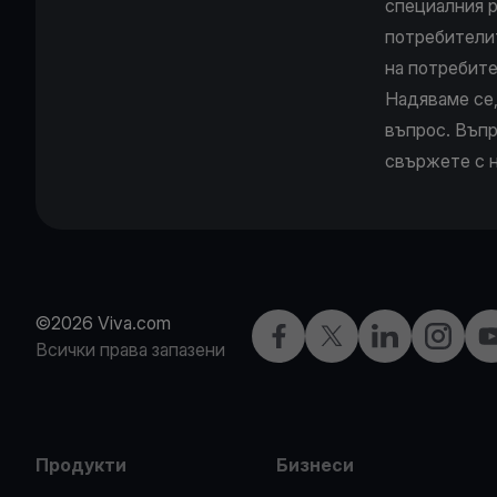
специалния р
потребителит
на потребите
Надяваме се,
въпрос. Въпр
свържете с н
©2026 Viva.com
Facebook
X
LinkedIn
Instagra
Y
Всички права запазени
Продукти
Бизнеси