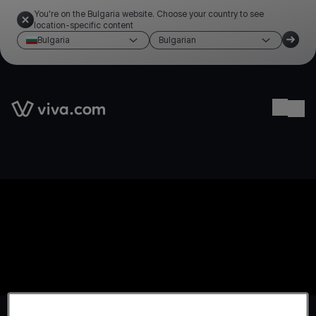
You're on the Bulgaria website. Choose your country to see
location-specific content
Bulgaria
Bulgarian
Link to the homepage
Ope