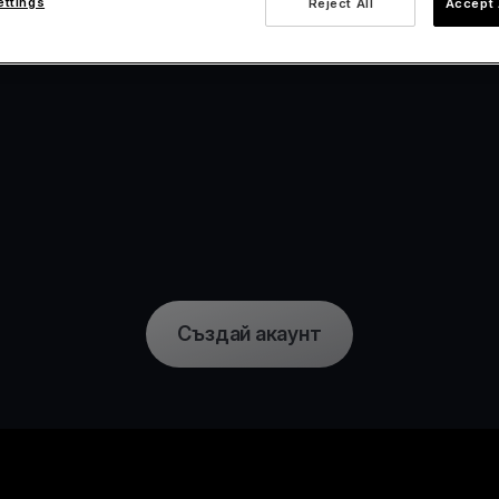
ettings
Reject All
Accept 
Създай акаунт