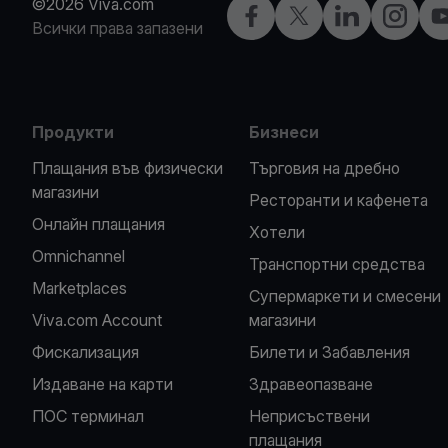
©2026 Viva.com
Facebook
X
LinkedIn
Instagra
Y
Всички права запазени
Продукти
Бизнеси
Плащания във физически
Търговия на дребно
магазини
Ресторанти и кафенета
Oнлайн плащания
Хотели
Omnichannel
Транспортни средства
Marketplaces
Супермаркети и смесени
Viva.com Account
магазини
Фискализация
Билети и Забавления
Издаване на карти
Здравеопазване
ПОС терминал
Неприсъствени
плащания