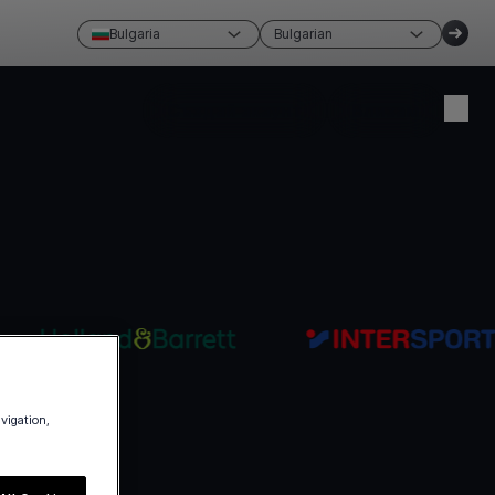
Bulgaria
Bulgarian
Създай акаунт
Влизам
avigation,