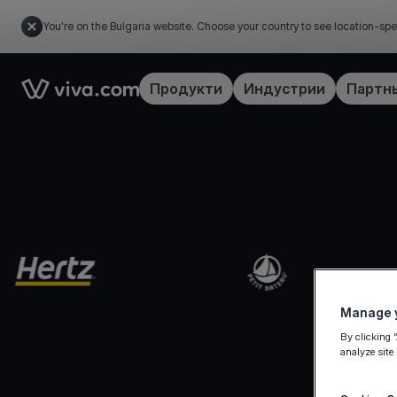
You're on the Bulgaria website. Choose your country to see location-spe
Link to the homepage
Продукти
Индустрии
Партн
Manage y
By clicking 
analyze site