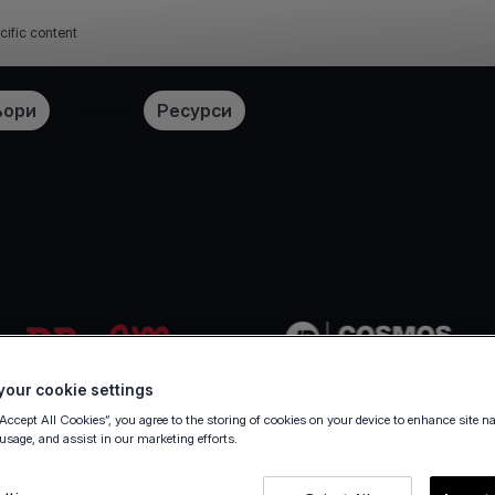
cific content
ьори
Тарифи
Ресурси
our cookie settings
“Accept All Cookies”, you agree to the storing of cookies on your device to enhance site n
 usage, and assist in our marketing efforts.