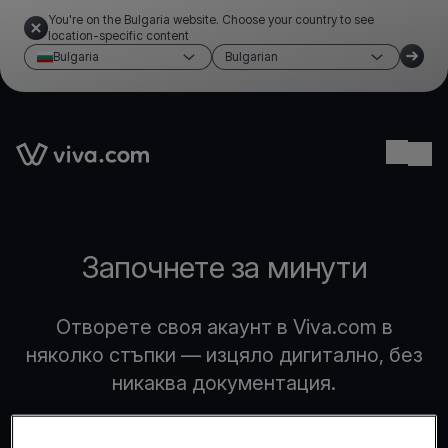
You're on the Bulgaria website. Choose your country to see
location-specific content
Bulgaria
Bulgarian
Link to the homepage
Ope
Започнете за минути
Отворете своя акаунт в Viva.com в
няколко стъпки — изцяло дигитално, без
никаква документация.