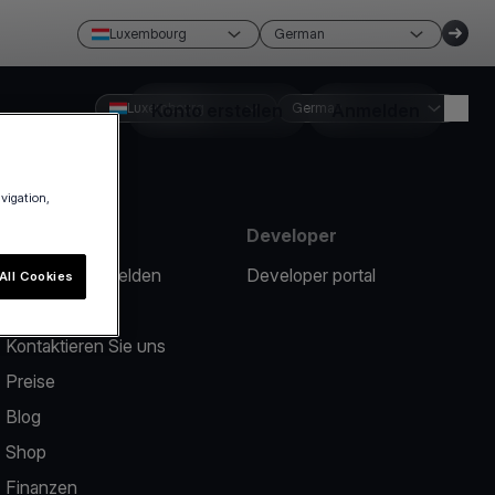
Luxembourg
German
Luxembourg
Konto erstellen
German
Anmelden
avigation,
Ressourcen
Developer
Ein Problem melden
Developer portal
All Cookies
Help center
Kontaktieren Sie uns
Preise
Blog
Shop
Finanzen