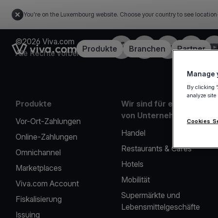
You're on the Luxembourg website. Choose your country to see location
©2026 Viva.com
Facebook
X
LinkedIn
Instagra
Yo
Link to the homepage
Produkte
Branchen
Partner
Alle Rechte vorbehalten
Manage y
By clicking 
analyze site
Produkte
Wir sind für eine Reihe
von Unternehmen da
Vor-Ort-Zahlungen
Cookies S
Handel
Online-Zahlungen
Restaurants & Cafés
Omnichannel
Hotels
Marketplaces
Mobilität
Viva.com Account
Supermärkte und
Fiskalisierung
Lebensmittelgeschäfte
Issuing