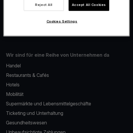
Viva.com Account
Reject All
Accept All Cookies
Fiskalisierung
Issuing
Cookies Settings
Handy als kartenlesegerät
Wir sind für eine Reihe von Unternehmen da
Handel
Restaurants & Cafés
Hotels
Mobilität
Supermärkte und Lebensmittelgeschäfte
Ticketing und Unterhaltung
Gesundheitswesen
Unbeaufsichtigte Zahlungen